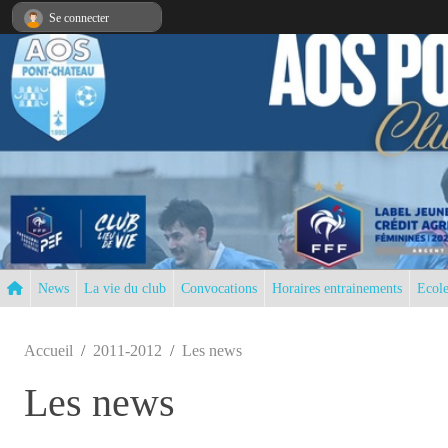
Panneau de gestion des cookies
Se connecter
News
La vie du club
Convocations
Horaires entrainements
Ecole
Accueil
2011-2012
Les news
Les news