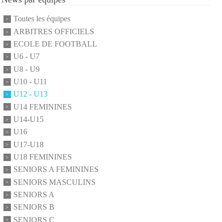
Toutes les équipes
ARBITRES OFFICIELS
ECOLE DE FOOTBALL
U6 - U7
U8 - U9
U10 - U11
U12 - U13
U14 FEMININES
U14-U15
U16
U17-U18
U18 FEMININES
SENIORS A FEMININES
SENIORS MASCULINS
SENIORS A
SENIORS B
SENIORS C