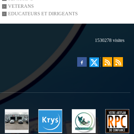
VETERANS
EDUCATEURS ET DIRIGEANTS
1530278
visites