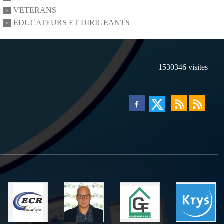
VETERANS
EDUCATEURS ET DIRIGEANTS
1530346
visites