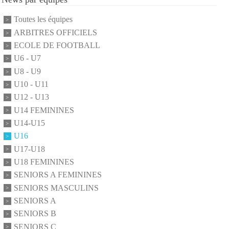
Toutes les équipes
ARBITRES OFFICIELS
ECOLE DE FOOTBALL
U6 - U7
U8 - U9
U10 - U11
U12 - U13
U14 FEMININES
U14-U15
U16
U17-U18
U18 FEMININES
SENIORS A FEMININES
SENIORS MASCULINS
SENIORS A
SENIORS B
SENIORS C