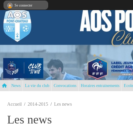
Panneau de gestion des cookies
Se connecter
News
La vie du club
Convocations
Horaires entrainements
Ecole
Accueil
2014-2015
Les news
Les news