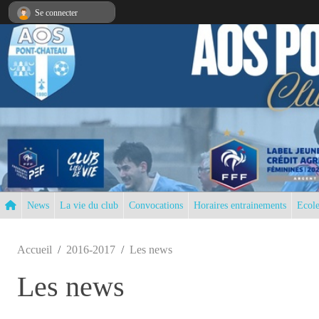
Panneau de gestion des cookies
Se connecter
News
La vie du club
Convocations
Horaires entrainements
Ecole
Accueil
2016-2017
Les news
Les news