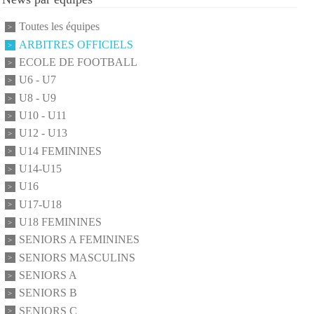
Toutes les équipes
ARBITRES OFFICIELS
ECOLE DE FOOTBALL
U6 - U7
U8 - U9
U10 - U11
U12 - U13
U14 FEMININES
U14-U15
U16
U17-U18
U18 FEMININES
SENIORS A FEMININES
SENIORS MASCULINS
SENIORS A
SENIORS B
SENIORS C