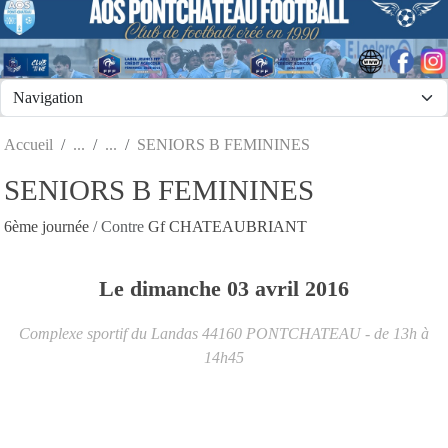
Panneau de gestion des cookies
Accueil
SENIORS B FEMININES
SENIORS B FEMININES
6ème journée
/ Contre
Gf CHATEAUBRIANT
Le
dimanche
03
avril
2016
Complexe sportif du Landas
44160
PONTCHATEAU
- de 13h à
14h45