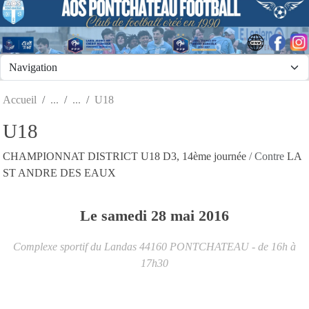
Panneau de gestion des cookies
Accueil
U18
U18
CHAMPIONNAT DISTRICT U18 D3, 14ème journée
/ Contre
LA
ST ANDRE DES EAUX
Le
samedi
28
mai
2016
Complexe sportif du Landas
44160
PONTCHATEAU
- de 16h à
17h30