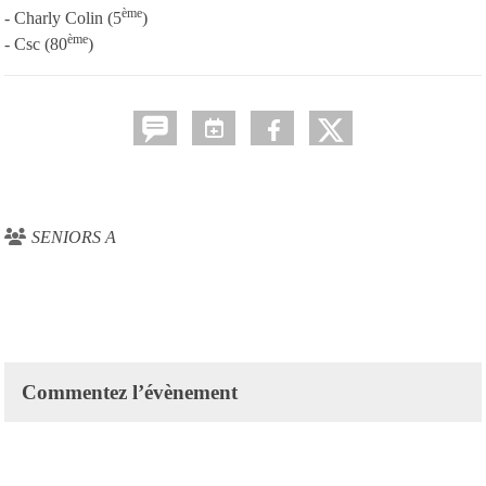
ème
- Charly Colin (5
)
ème
- Csc (80
)
SENIORS A
Commentez l’évènement