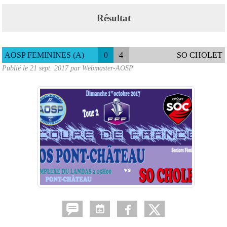
Résultat
AOSP FEMININES (A)
0
4
SO CHOLET
Publié le
21 sept. 2017
par
Webmaster-AOSP