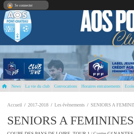
Panneau de gestion des cookies
Se connecter
News
La vie du club
Convocations
Horaires entrainements
Ecole
Accueil
2017-2018
Les évènements
SENIORS A FEMINI
SENIORS A FEMININES
COUPE DES PAYS DE LOIRE, TOUR 1
/ Contre
Gf NANTES