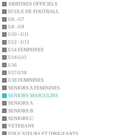
ARBITRES OFFICIELS
ECOLE DE FOOTBALL
U6 - U7
U8 - U9
U10 - U11
U12 - U13
U14 FEMININES
U14-U15
U16
U17-U18
U18 FEMININES
SENIORS A FEMININES
SENIORS MASCULINS
SENIORS A
SENIORS B
SENIORS C
VETERANS
EDUCATEURS ET DIRIGEANTS