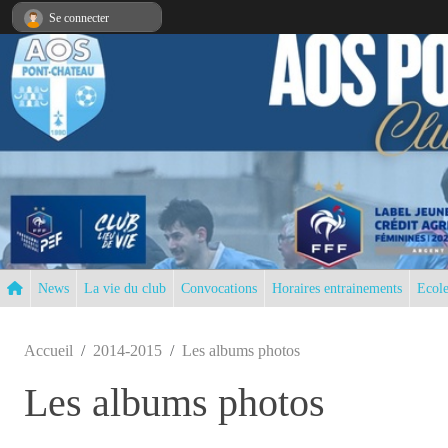
Panneau de gestion des cookies
Se connecter
News
La vie du club
Convocations
Horaires entrainements
Ecole
Accueil
2014-2015
Les albums photos
Les albums photos