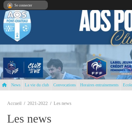
Panneau de gestion des cookies
Se connecter
News
La vie du club
Convocations
Horaires entrainements
Ecole
Accueil
2021-2022
Les news
Les news