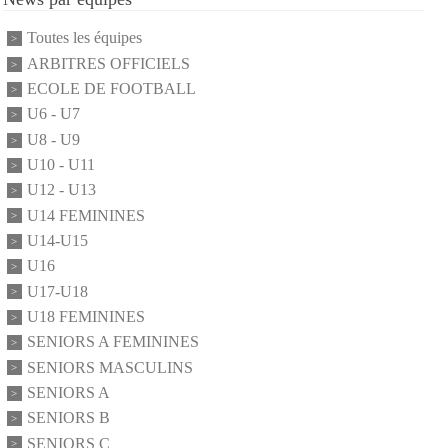
Toutes les équipes
ARBITRES OFFICIELS
ECOLE DE FOOTBALL
U6 - U7
U8 - U9
U10 - U11
U12 - U13
U14 FEMININES
U14-U15
U16
U17-U18
U18 FEMININES
SENIORS A FEMININES
SENIORS MASCULINS
SENIORS A
SENIORS B
SENIORS C