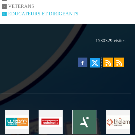
VETERANS
EDUCATEURS ET DIRIGEANTS
1530329
visites