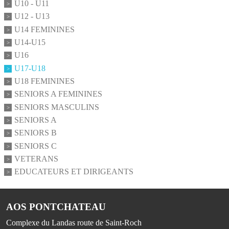
U10 - U11
U12 - U13
U14 FEMININES
U14-U15
U16
U17-U18
U18 FEMININES
SENIORS A FEMININES
SENIORS MASCULINS
SENIORS A
SENIORS B
SENIORS C
VETERANS
EDUCATEURS ET DIRIGEANTS
AOS PONTCHATEAU
Complexe du Landas route de Saint-Roch